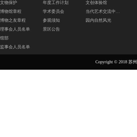
文物保护
年度工作计划
文创体验馆
博物馆章程
学术委员会
当代艺术交流中…
博物之友章程
参观须知
园内自然风光
理事会人员名单
景区公告
馆部
监事会人员名单
Copyright © 2018
苏州