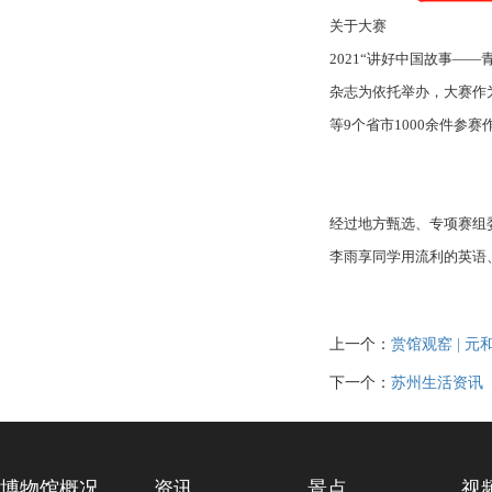
关于大赛
2021“讲好中国故事
杂志为依托举办，大赛作为
等9个省市1000余件参赛
经过地方甄选、专项赛组
李雨享同学用流利的英语
上一个：
赏馆观窑 | 
下一个：
苏州生活资讯
博物馆概况
资讯
景点
视