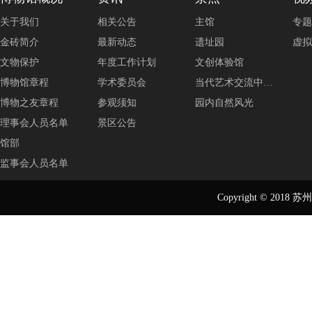
关于我们
相关公告
主馆
专题
金砖简介
最新动态
遗址园
虚拟
文物保护
年度工作计划
文创体验馆
博物馆章程
学术委员会
当代艺术交流中…
博物之友章程
参观须知
园内自然风光
理事会人员名单
景区公告
馆部
监事会人员名单
Copyright © 2018
苏州