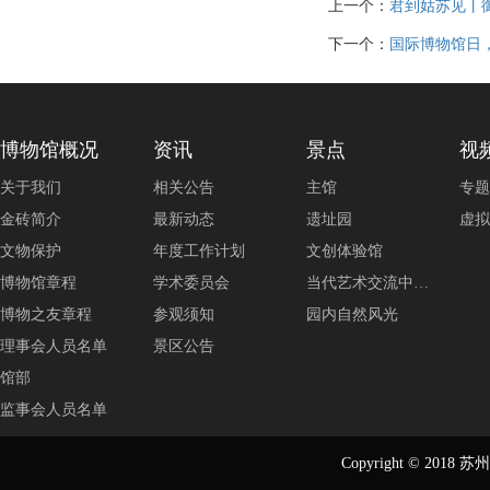
上一个：
君到姑苏见丨
下一个：
国际博物馆日
博物馆概况
资讯
景点
视
关于我们
相关公告
主馆
专题
金砖简介
最新动态
遗址园
虚拟
文物保护
年度工作计划
文创体验馆
博物馆章程
学术委员会
当代艺术交流中…
博物之友章程
参观须知
园内自然风光
理事会人员名单
景区公告
馆部
监事会人员名单
Copyright © 2018
苏州