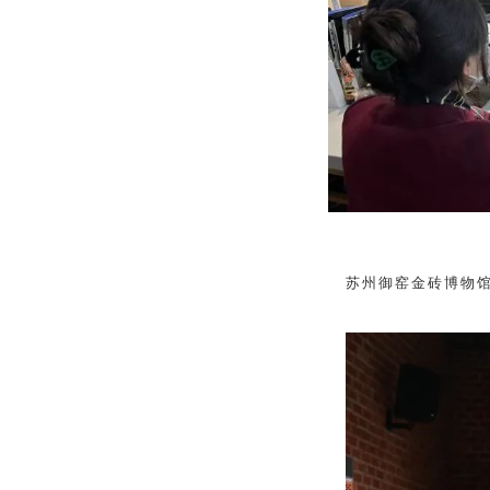
苏州御窑金砖博物