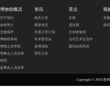
博物馆概况
资讯
景点
视
关于我们
相关公告
主馆
专题
金砖简介
最新动态
遗址园
虚拟
文物保护
年度工作计划
文创体验馆
博物馆章程
学术委员会
当代艺术交流中…
博物之友章程
参观须知
园内自然风光
理事会人员名单
景区公告
馆部
监事会人员名单
Copyright © 2018
苏州