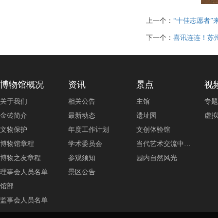
上一个：
“十佳志愿者”
下一个：
喜讯连连！苏州
博物馆概况
资讯
景点
视
关于我们
相关公告
主馆
专题
金砖简介
最新动态
遗址园
虚拟
文物保护
年度工作计划
文创体验馆
博物馆章程
学术委员会
当代艺术交流中…
博物之友章程
参观须知
园内自然风光
理事会人员名单
景区公告
馆部
监事会人员名单